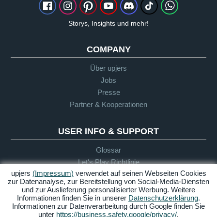
Storys, Insights und mehr!
COMPANY
Über upjers
Jobs
Presse
Partner & Kooperationen
USER INFO & SUPPORT
Glossar
Let's Play Richtlinie
upjers
(Impressum)
verwendet auf seinen Webseiten Cookies
Infos für Eltern
zur Datenanalyse, zur Bereitstellung von Social-Media-Diensten
Support
und zur Auslieferung personalisierter Werbung. Weitere
Informationen finden Sie in unserer
Datenschutzerklärung
.
Informationen zur Datenverarbeitung durch Google finden Sie
unter
https://business.safety.google/privacy/
.