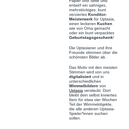
Papier und Stifte und
entwirf ein sahniges,
mehrstöckiges, bunt
verziertes
Konditor-
Meisterwerk
für Uptasia,
einen leckeren
Kuchen
wie von Oma gemacht
oder ein bunt verpacktes
Geburtstagsgeschenk
!
Die Uptasianer und ihre
Freunde stimmen über die
schönsten Bilder ab.
Das Motiv mit den meisten
Stimmen wird von uns
digitalisiert
und in
unterschiedlichen
Wimmelbildern
von
Uptasia
versteckt. Dort
bleibt dein selbst kreiertes
Item für etwa vier Wochen
Teil der Wimmelobjekte,
die alle anderen Uptasia-
Spieler*innen suchen
sollen.