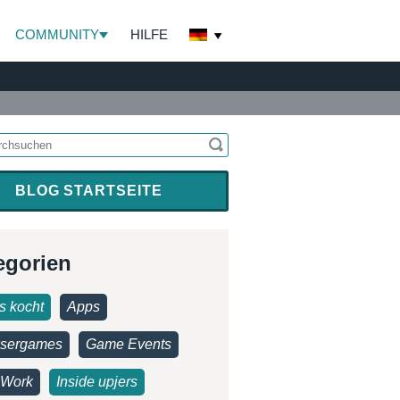
COMMUNITY
HILFE
BLOG STARTSEITE
egorien
s kocht
Apps
sergames
Game Events
Work
Inside upjers