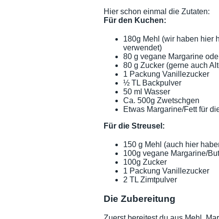
Hier schon einmal die Zutaten:
Für den Kuchen:
180g Mehl (wir haben hier
verwendet)
80 g vegane Margarine oder
80 g Zucker (gerne auch Al
1 Packung Vanillezucker
½ TL Backpulver
50 ml Wasser
Ca. 500g Zwetschgen
Etwas Margarine/Fett für d
Für die Streusel:
150 g Mehl (auch hier habe
100g vegane Margarine/But
100g Zucker
1 Packung Vanillezucker
2 TL Zimtpulver
Die Zubereitung
Zuerst bereitest du aus Mehl, Ma