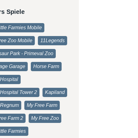
rs Spiele
ttle Farmies Mobile
ree Zoo Mobile
11Legends
saur Park - Primeval Zoo
age Garage
Horse Farm
Hospital
 Hospital Tower 2
Kapiland
 Regnum
My Free Farm
ree Farm 2
My Free Zoo
ttle Farmies