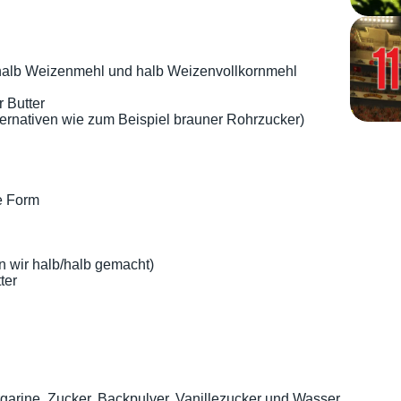
 halb Weizenmehl und halb Weizenvollkornmehl
 Butter
ternativen wie zum Beispiel brauner Rohrzucker)
ie Form
n wir halb/halb gemacht)
ter
rgarine, Zucker, Backpulver, Vanillezucker und Wasser