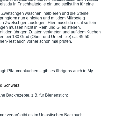
st du in Frischhaltefolie ein und stellst ihn für eine
ie Zwetschgen waschen, halbieren und die Steine
Springform nun einfetten und mit dem Mürbeteig
en Zwetschgen auslegen. Hier musst du nicht so fein
hgen müssen nicht in Reih und Glied stehen.
l mit den übrigen Zutaten verkneten und auf dem Kuchen
fen bei 180 Grad (Ober- und Unterhitze) ca. 45-50
hen-Test auch vorher schon mal prüfen.
gt: Pflaumenkuchen – gibt es übrigens auch in My
und Schwarz
e Backrezepte, z.B. für Bienenstich:
mer vegan) gibt es im Uptastischen Backbuch: