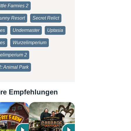
ttle Farmies 2
unny Resort
Secret Relict
ies
Undermaster
Uptasia
es
Wurzelimperium
elimperium 2
2: Animal Park
re Empfehlungen