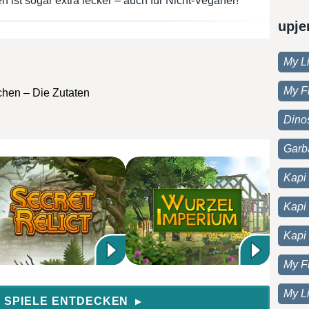
st sogar extra lecker – auch für Nicht-Veganer!
upje
My Li
My F
hen – Die Zutaten
Dino
Garb
Kapi 
Kapi
Kapi
My F
My Li
 SPIELE ENTDECKEN
▶