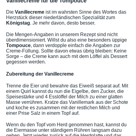
Vanillecreme für die Tompouce
Die
Vanillecreme
ist im wahrsten Sinne des Wortes das
Herzstück dieser niederländischen Spezialität zum
Königstag
. Je mehr davon, desto besser.
Die Mengen-Angaben in unserem Rezept sind nicht
überdimensioniert. Willst du also eine besonders üppige
Tompouce
, dann verdopple einfach die Angaben zur
Creme-Füllung. Sollte davon etwas übrig bleiben: Keine
Sorge – die Creme kann auch mit dem Löffel als Dessert
gegessen werden.
Zubereitung der Vanillecreme
Trenne die Eier und bewahre das Eiweiß separat auf. Mit
einem Quirl kannst du nun die Eigelbe, den Zucker, die
Speisestärke und 4 Esslöffel der Milch zu einer glatten
Masse verrühren. Kratze das Vanillemark aus der Schote
und koche es zusammen mit der restlichen Milch und
einer Prise Salz in einem Topf auf.
Wenn du den Topf vom Herd genommen hast, kannst du
die Eiermasse unter ständigem Rühren langsam dazu
geben. Jetzt wieder zurück auf die Herdplatte und das