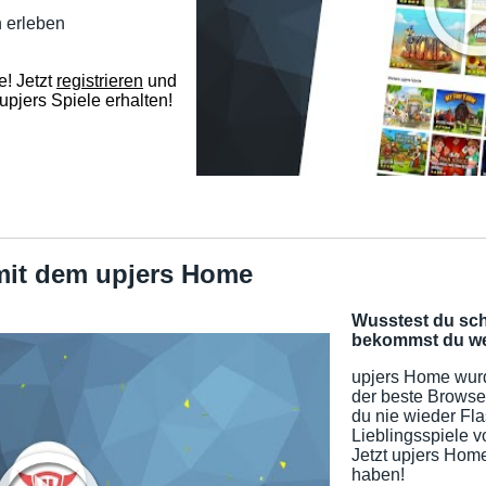
 erleben
e! Jetzt
registrieren
und
 upjers Spiele erhalten!
mit dem upjers Home
Wusstest du sc
bekommst du wei
upjers Home wu
der beste Browser
du nie wieder Fl
Lieblingsspiele v
Jetzt upjers Hom
haben!