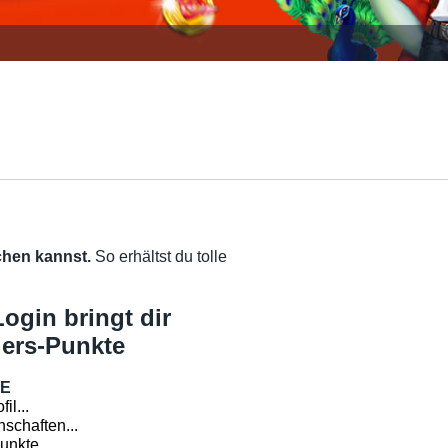
chen kannst.
So erhältst du tolle
Login bringt dir
jers-Punkte
LE
il...
schaften...
nkte...