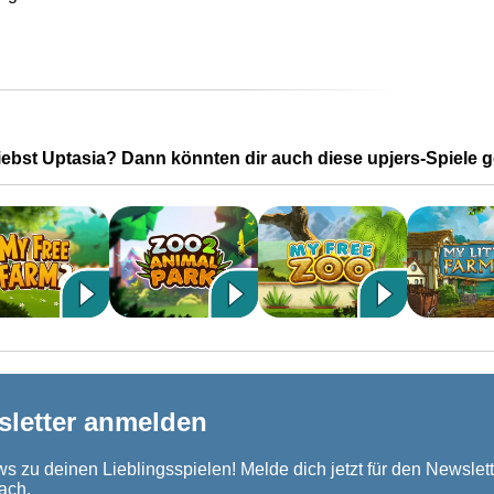
iebst Uptasia? Dann könnten dir auch diese upjers-Spiele ge
sletter anmelden
s zu deinen Lieblingsspielen! Melde dich jetzt für den Newslett
ach.