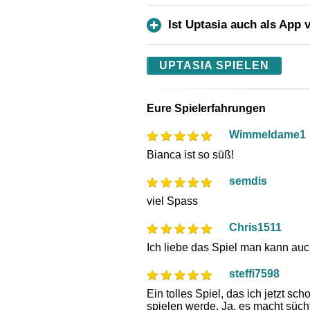
Ist Uptasia auch als App 
UPTASIA SPIELEN
Eure Spielerfahrungen
Wimmeldame1
Bianca ist so süß!
semdis
viel Spass
Chris1511
Ich liebe das Spiel man kann auc
steffi7598
Ein tolles Spiel, das ich jetzt s
spielen werde. Ja, es macht sücht