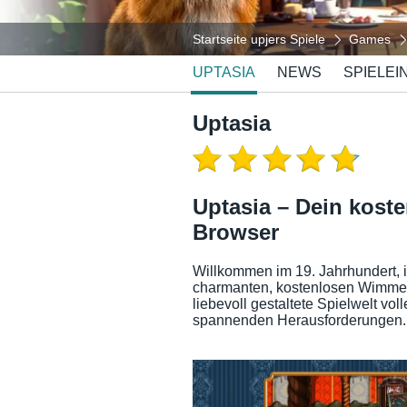
Startseite upjers Spiele
Games
UPTASIA
NEWS
SPIELEI
Uptasia
Uptasia – Dein kost
Browser
Willkommen im 19. Jahrhundert, 
charmanten, kostenlosen Wimmelbi
liebevoll gestaltete Spielwelt voll
spannenden Herausforderungen. 