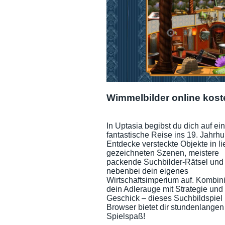
Wimmelbilder online kost
In Uptasia begibst du dich auf ei
fantastische Reise ins 19. Jahrhu
Entdecke versteckte Objekte in li
gezeichneten Szenen, meistere
packende Suchbilder-Rätsel und
nebenbei dein eigenes
Wirtschaftsimperium auf. Kombin
dein Adlerauge mit Strategie und
Geschick – dieses Suchbildspiel
Browser bietet dir stundenlangen
Spielspaß!