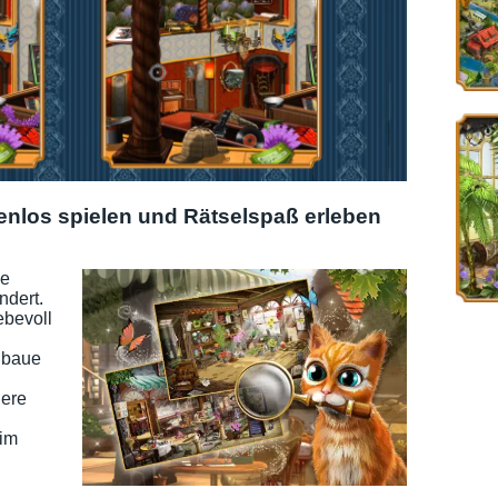
enlos spielen und Rätselspaß erleben
ne
ndert.
ebevoll
 baue
iere
 im