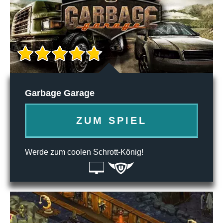
Garbage Garage
ZUM SPIEL
Werde zum coolen Schrott-König!