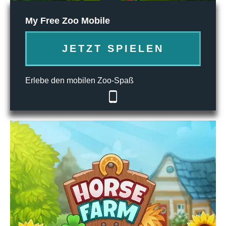
My Free Zoo Mobile
JETZT SPIELEN
Erlebe den mobilen Zoo-Spaß