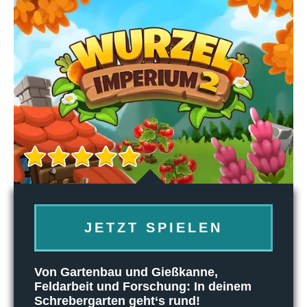
JETZT SPIELEN
Von Gartenbau und Gießkanne,
Feldarbeit und Forschung: In deinem
Schrebergarten geht‘s rund!