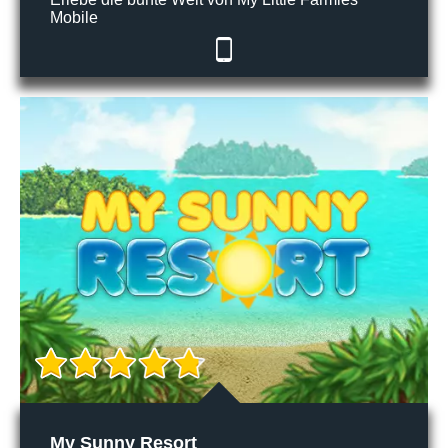
Mobile
My Sunny Resort