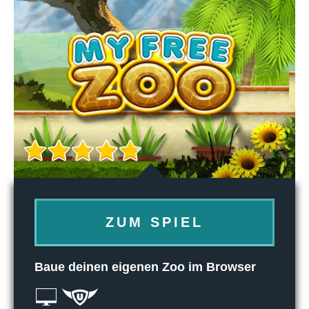
ZUM SPIEL
Baue deinen eigenen Zoo im Browser