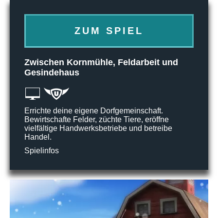
ZUM SPIEL
Zwischen Kornmühle, Feldarbeit und
Gesindehaus
Errichte deine eigene Dorfgemeinschaft.
Bewirtschafte Felder, züchte Tiere, eröffne
vielfältige Handwerksbetriebe und betreibe
Handel.
Spielinfos