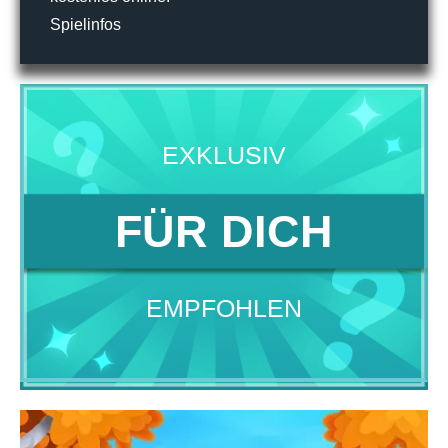
Spielinfos
EXKLUSIV
FÜR DICH
EMPFOHLEN