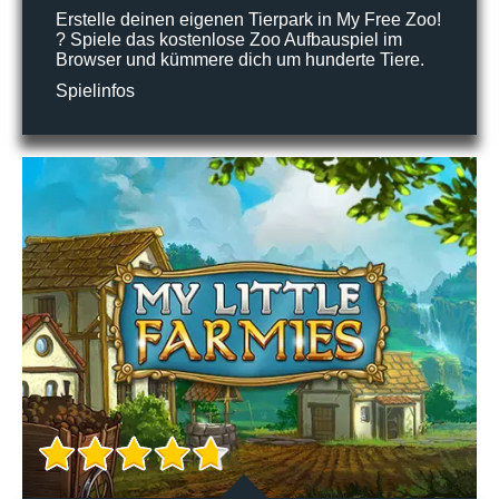
Erstelle deinen eigenen Tierpark in My Free Zoo!
? Spiele das kostenlose Zoo Aufbauspiel im
Browser und kümmere dich um hunderte Tiere.
Spielinfos