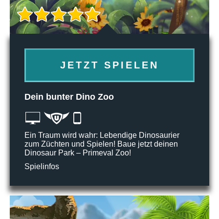
JETZT SPIELEN
Dein bunter Dino Zoo
Ein Traum wird wahr: Lebendige Dinosaurier
zum Züchten und Spielen! Baue jetzt deinen
Dinosaur Park – Primeval Zoo!
Spielinfos