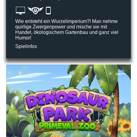
Wie entsteht ein Wurzelimperium?! Man nehme
quirlige Zwergenpower und mische sie mit
Handel, ökologischem Gartenbau und ganz viel
Humor!
Spielinfos