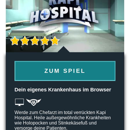
ZUM SPIEL
Dein eigenes Krankenhaus im Browser
Werde zum Chefarzt im total verrückten Kapi
Hospital. Heile außergewöhnliche Krankheiten
wie Holopocken und Stinkekäsefuß und
versorge deine Patienten.