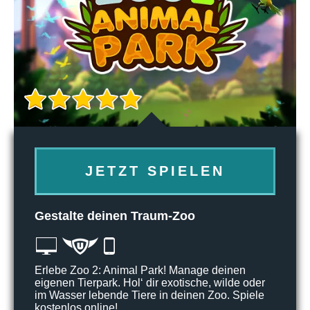
JETZT SPIELEN
Gestalte deinen Traum-Zoo
Erlebe Zoo 2: Animal Park! Manage deinen
eigenen Tierpark. Hol‘ dir exotische, wilde oder
im Wasser lebende Tiere in deinen Zoo. Spiele
kostenlos online!