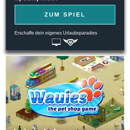
ZUM SPIEL
Erschaffe dein eigenes Urlaubsparadies