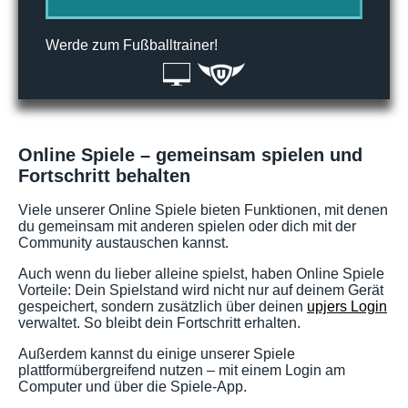
Werde zum Fußballtrainer!
Online Spiele – gemeinsam spielen und
Fortschritt behalten
Viele unserer Online Spiele bieten Funktionen, mit denen
du gemeinsam mit anderen spielen oder dich mit der
Community austauschen kannst.
Auch wenn du lieber alleine spielst, haben Online Spiele
Vorteile: Dein Spielstand wird nicht nur auf deinem Gerät
gespeichert, sondern zusätzlich über deinen
upjers Login
verwaltet. So bleibt dein Fortschritt erhalten.
Außerdem kannst du einige unserer Spiele
plattformübergreifend nutzen – mit einem Login am
Computer und über die Spiele-App.