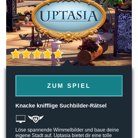
ZUM SPIEL
Knacke knifflige Suchbilder-Rätsel
Löse spannende Wimmelbilder und baue deine
eigene Stadt auf. Uptasia bietet dir eine tolle