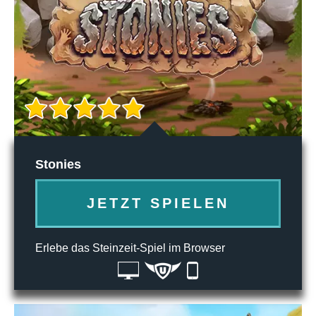
Stonies
JETZT SPIELEN
Erlebe das Steinzeit-Spiel im Browser