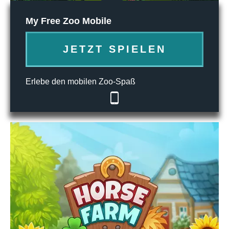
My Free Zoo Mobile
JETZT SPIELEN
Erlebe den mobilen Zoo-Spaß