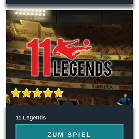
11 Legends
ZUM SPIEL