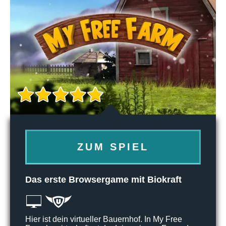
ZUM SPIEL
Das erste Browsergame mit Biokraft
Hier ist dein virtueller Bauernhof. In My Free