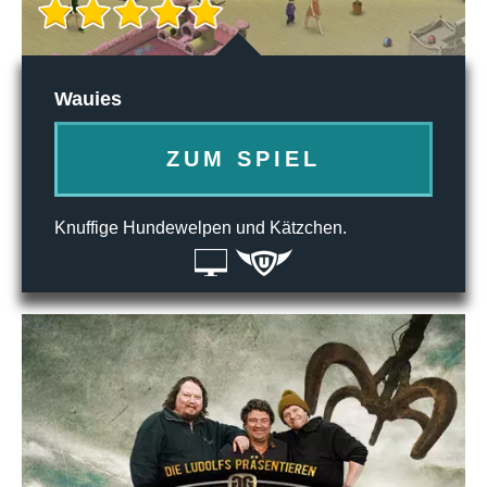
Wauies
ZUM SPIEL
Knuffige Hundewelpen und Kätzchen.