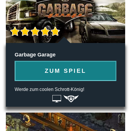
Garbage Garage
ZUM SPIEL
Werde zum coolen Schrott-König!