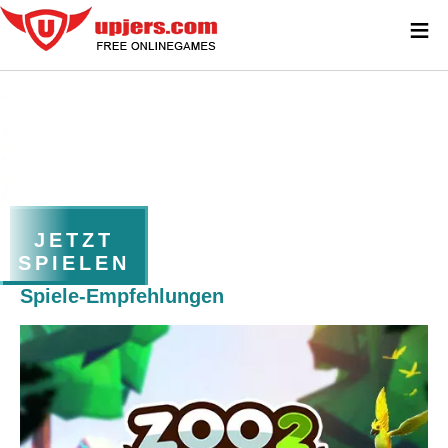
≡
JETZT
SPIELEN
Spiele-Empfehlungen