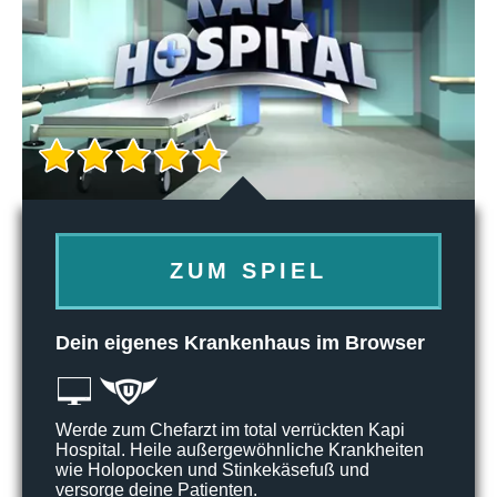
ZUM SPIEL
Dein eigenes Krankenhaus im Browser
Werde zum Chefarzt im total verrückten Kapi
Hospital. Heile außergewöhnliche Krankheiten
wie Holopocken und Stinkekäsefuß und
versorge deine Patienten.