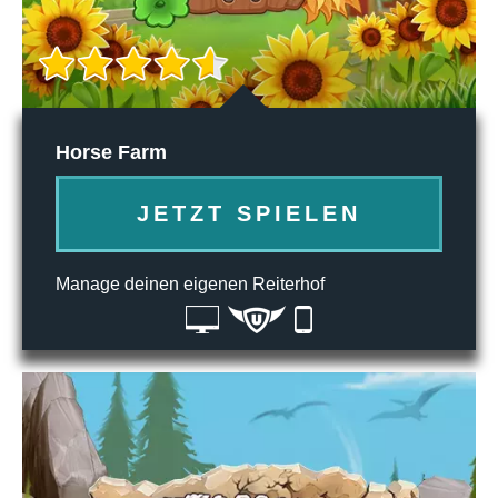
Horse Farm
JETZT SPIELEN
Manage deinen eigenen Reiterhof