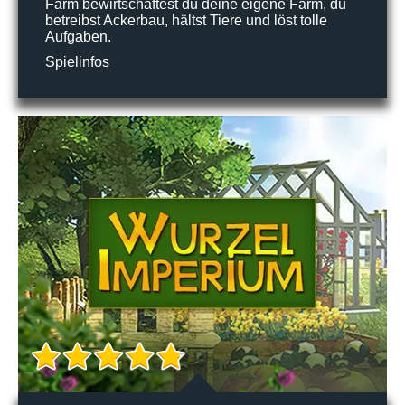
Farm bewirtschaftest du deine eigene Farm, du
betreibst Ackerbau, hältst Tiere und löst tolle
Aufgaben.
Spielinfos