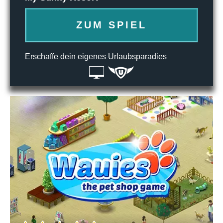
ZUM SPIEL
Erschaffe dein eigenes Urlaubsparadies