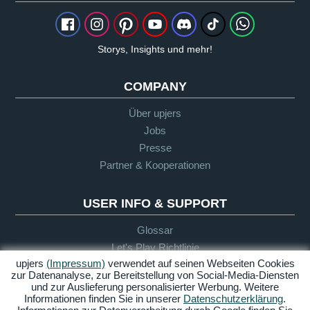
Storys, Insights und mehr!
COMPANY
Über upjers
Jobs
Presse
Partner & Kooperationen
USER INFO & SUPPORT
Glossar
Let's Play Richtlinie
upjers
(Impressum)
verwendet auf seinen Webseiten Cookies
Infos für Eltern
zur Datenanalyse, zur Bereitstellung von Social-Media-Diensten
Support
und zur Auslieferung personalisierter Werbung. Weitere
Informationen finden Sie in unserer
Datenschutzerklärung
.