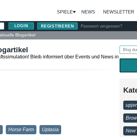
SPIELE
NEWS
NEWSLETTER
Passwort vergessen?
REGISTRIEREN
aktuelle Blogartikel
ogartikel
ftssimulation! Bleib informiert über Events und News in
Kat
upjer
Brow
s
Horse Farm
Uptasia
New 