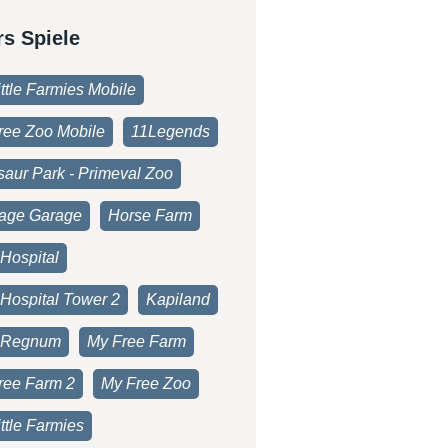
rs Spiele
ttle Farmies Mobile
ree Zoo Mobile
11Legends
saur Park - Primeval Zoo
age Garage
Horse Farm
Hospital
 Hospital Tower 2
Kapiland
 Regnum
My Free Farm
ree Farm 2
My Free Zoo
ttle Farmies