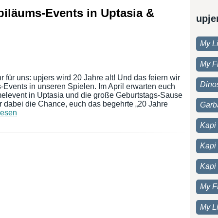
biläums-Events in Uptasia &
upje
My Li
My F
 für uns: upjers wird 20 Jahre alt! Und das feiern wir
Dino
Events in unseren Spielen. Im April erwarten euch
melevent in Uptasia und die große Geburtstags-Sause
r dabei die Chance, euch das begehrte „20 Jahre
Garb
lesen
Kapi 
Kapi
Kapi
My F
My Li