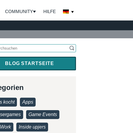
COMMUNITY
HILFE
BLOG STARTSEITE
egorien
s kocht
Apps
sergames
Game Events
Work
Inside upjers