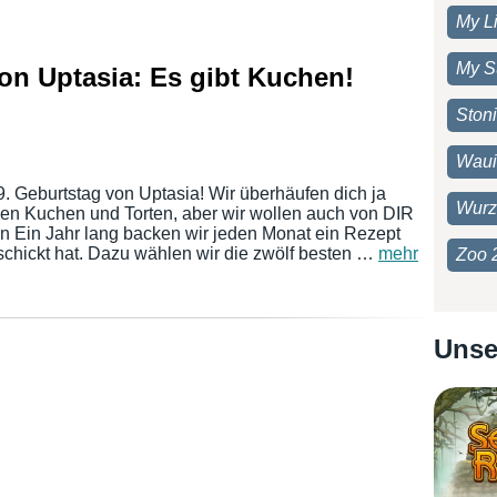
My Li
My S
on Uptasia: Es gibt Kuchen!
Ston
Waui
9. Geburtstag von Uptasia! Wir überhäufen dich ja
Wurz
hen Kuchen und Torten, aber wir wollen auch von DIR
n Ein Jahr lang backen wir jeden Monat ein Rezept
eschickt hat. Dazu wählen wir die zwölf besten …
mehr
Zoo 
Unse