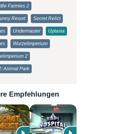
ttle Farmies 2
unny Resort
Secret Relict
ies
Undermaster
Uptasia
es
Wurzelimperium
elimperium 2
2: Animal Park
re Empfehlungen