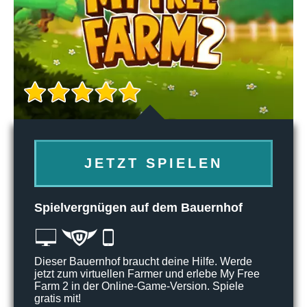
JETZT SPIELEN
Spielvergnügen auf dem Bauernhof
Dieser Bauernhof braucht deine Hilfe. Werde
jetzt zum virtuellen Farmer und erlebe My Free
Farm 2 in der Online-Game-Version. Spiele
gratis mit!