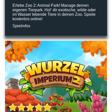
Erlebe Zoo 2: Animal Park! Manage deinen
eigenen Tierpark. Hol‘ dir exotische, wilde oder
im Wasser lebende Tiere in deinen Zoo. Spiele
kostenlos online!
Spielinfos