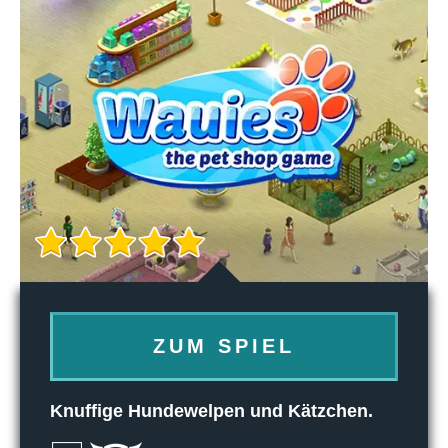
ZUM SPIEL
Knuffige Hundewelpen und Kätzchen.