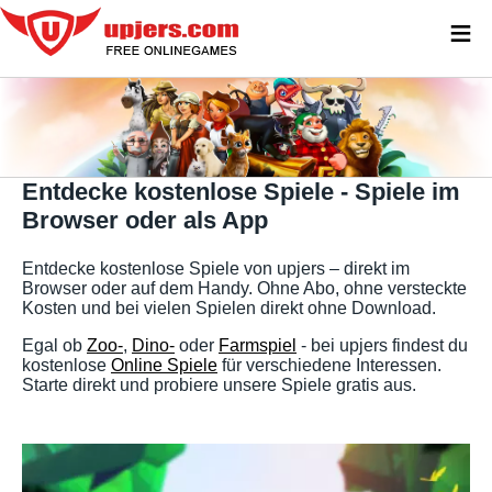
≡
Entdecke kostenlose Spiele - Spiele im
Browser oder als App
Entdecke kostenlose Spiele von upjers – direkt im
Browser oder auf dem Handy. Ohne Abo, ohne versteckte
Kosten und bei vielen Spielen direkt ohne Download.
Egal ob
Zoo-
,
Dino-
oder
Farmspiel
- bei upjers findest du
kostenlose
Online Spiele
für verschiedene Interessen.
Starte direkt und probiere unsere Spiele gratis aus.