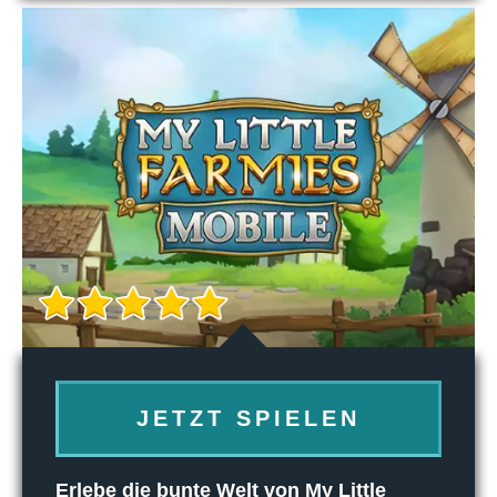
JETZT SPIELEN
Erlebe die bunte Welt von My Little