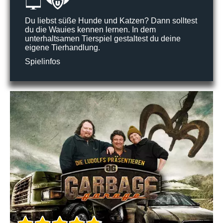
Du liebst süße Hunde und Katzen? Dann solltest
du die Wauies kennen lernen. In dem
unterhaltsamen Tierspiel gestaltest du deine
eigene Tierhandlung.
Spielinfos