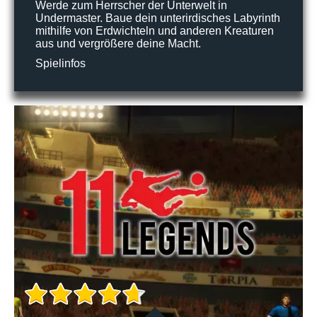
Werde zum Herrscher der Unterwelt in
Undermaster. Baue dein unterirdisches Labyrinth
mithilfe von Erdwichteln und anderen Kreaturen
aus und vergrößere deine Macht.
Spielinfos