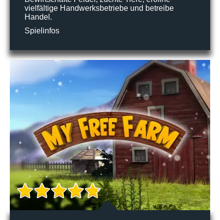
vielfältige Handwerksbetriebe und betreibe
Handel.
Spielinfos