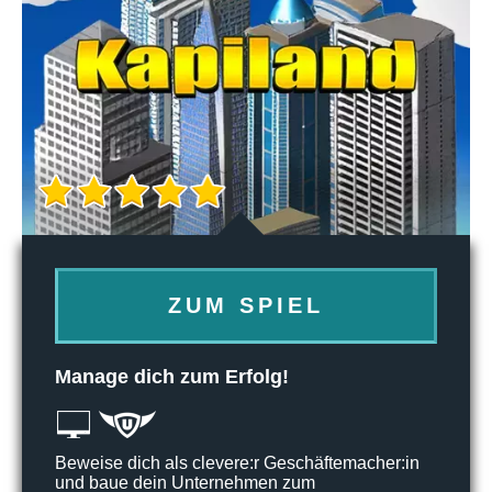
ZUM SPIEL
Manage dich zum Erfolg!
Beweise dich als clevere:r Geschäftemacher:in
und baue dein Unternehmen zum