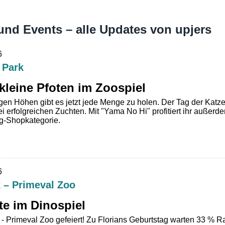
d Events – alle Updates von upjers
6
 Park
kleine Pfoten im Zoospiel
tigen Höhen gibt es jetzt jede Menge zu holen. Der Tag der Katz
i erfolgreichen Zuchten. Mit "Yama No Hi" profitiert ihr auße
rg-Shopkategorie.
6
 – Primeval Zoo
te im Dinospiel
 - Primeval Zoo gefeiert! Zu Florians Geburtstag warten 33 % Ra