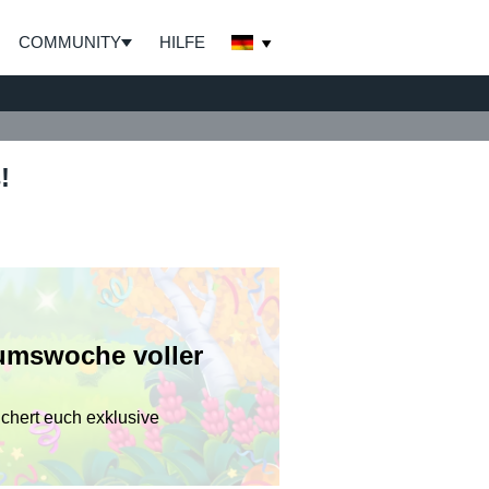
COMMUNITY
HILFE
!
äumswoche voller
ichert euch exklusive