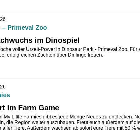
026
 – Primeval Zoo
achwuchs im Dinospiel
oche voller Urzeit-Power in Dinosaur Park - Primeval Zoo. Für al
i erfolgreichen Zuchten über Drillinge freuen.
026
mies
ert im Farm Game
on My Little Farmies gibt es jede Menge Neues zu entdecken. N
in, die Region weiter auszubauen. Freut euch außerdem auf d
aller Tiere. Außerdem wachsen ab sofort eure Tiere mit 50 % wen