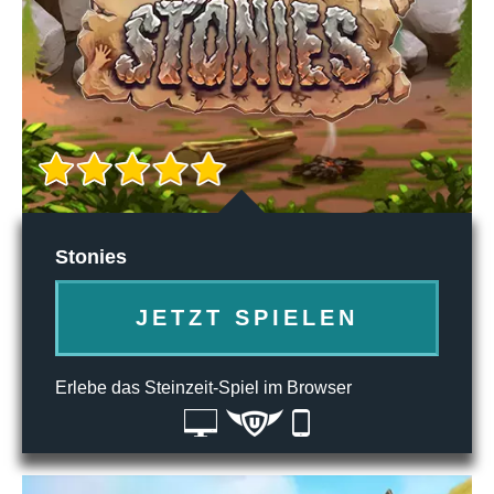
Stonies
JETZT SPIELEN
Erlebe das Steinzeit-Spiel im Browser