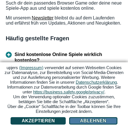
Such dir dein passendes Browser Game oder deine neue
Spiele-App aus und spiele kostenlos online.
Mit unserem
Newsletter
bleibst du auf dem Laufenden
und erfährst früh von Updates, Aktionen und Neuigkeiten.
Häufig gestellte Fragen
Sind kostenlose Online Spiele wirklich
kostenlos?
upjers
(Impressum)
verwendet auf seinen Webseiten Cookies
zur Datenanalyse, zur Bereitstellung von Social-Media-Diensten
Welche Spiele kann man kostenlos
und zur Auslieferung personalisierter Werbung. Weitere
herunterladen?
Informationen finden Sie in unserer
Datenschutzerklärung
.
Informationen zur Datenverarbeitung durch Google finden Sie
unter
https://business.safety.google/privacy/
.
Um der Verwendung optionaler Cookies zuzustimmen,
Was sind die beliebtesten Online-Spiele?
betätigen Sie bitte die Schaltfläche „Akzeptieren“.
Über die „Cookie“ Schaltfläche in der Toolbar können Sie Ihre
Einstellungen jederzeit ändern.
Wo kann man Online-Spiele kostenlos spielen?
AKZEPTIEREN
ABLEHNEN