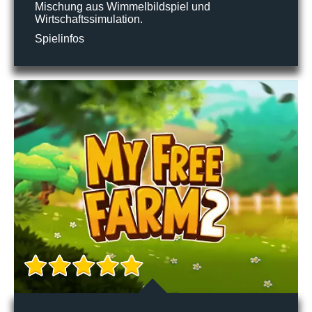
Mischung aus Wimmelbildspiel und
Wirtschaftssimulation.
Spielinfos