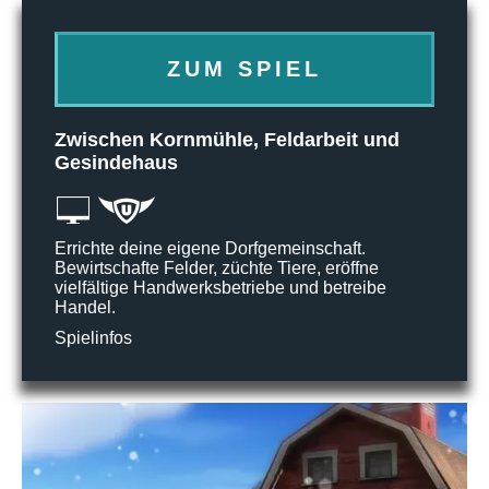
ZUM SPIEL
Zwischen Kornmühle, Feldarbeit und
Gesindehaus
Errichte deine eigene Dorfgemeinschaft.
Bewirtschafte Felder, züchte Tiere, eröffne
vielfältige Handwerksbetriebe und betreibe
Handel.
Spielinfos