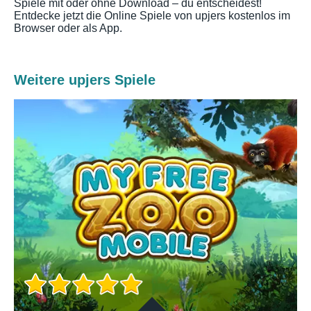
Spiele mit oder ohne Download – du entscheidest!
Entdecke jetzt die Online Spiele von upjers kostenlos im
Browser oder als App.
Weitere upjers Spiele