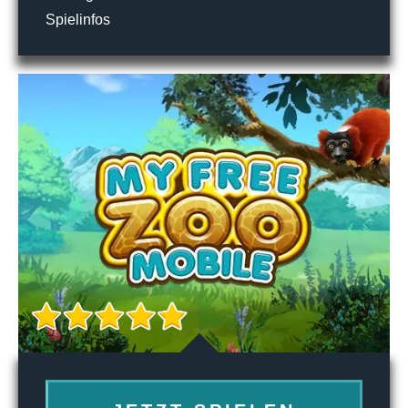
Spielinfos