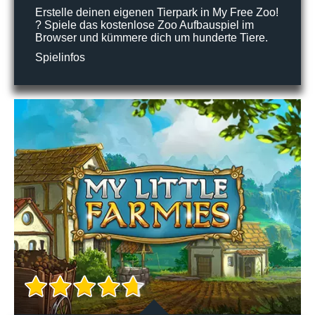
Erstelle deinen eigenen Tierpark in My Free Zoo!
? Spiele das kostenlose Zoo Aufbauspiel im
Browser und kümmere dich um hunderte Tiere.
Spielinfos