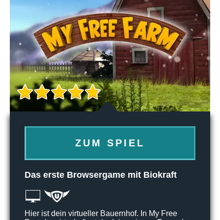
ZUM SPIEL
Das erste Browsergame mit Biokraft
Hier ist dein virtueller Bauernhof. In My Free