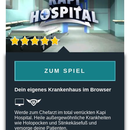
ZUM SPIEL
Dein eigenes Krankenhaus im Browser
Werde zum Chefarzt im total verrückten Kapi
Hospital. Heile außergewöhnliche Krankheiten
wie Holopocken und Stinkekäsefuß und
versorge deine Patienten.