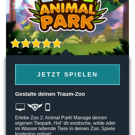
JETZT SPIELEN
Gestalte deinen Traum-Zoo
Erlebe Zoo 2: Animal Park! Manage deinen
eigenen Tierpark. Hol‘ dir exotische, wilde oder
im Wasser lebende Tiere in deinen Zoo. Spiele
kostenlos online!