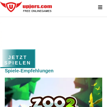
≡
JETZT
SPIELEN
Spiele-Empfehlungen