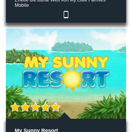
Mobile
My Sunny Resort