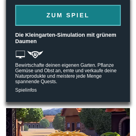
ZUM SPIEL
Die Kleingarten-Simulation mit grünem
Daumen
Bewirtschafte deinen eigenen Garten. Pflanze
Gemüse und Obst an, ernte und verkaufe deine
Naturprodukte und meistere jede Menge
spannende Quests.
Spielinfos