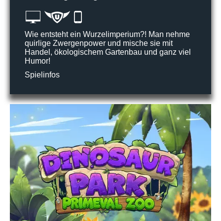
Wie entsteht ein Wurzelimperium?! Man nehme
quirlige Zwergenpower und mische sie mit
Handel, ökologischem Gartenbau und ganz viel
Humor!
Spielinfos