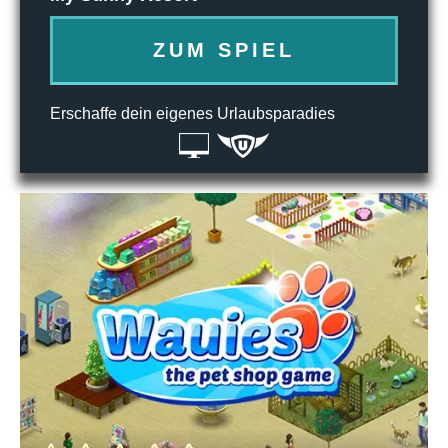
ZUM SPIEL
Erschaffe dein eigenes Urlaubsparadies