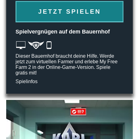
JETZT SPIELEN
Spielvergnügen auf dem Bauernhof
Dieser Bauernhof braucht deine Hilfe. Werde
jetzt zum virtuellen Farmer und erlebe My Free
Farm 2 in der Online-Game-Version. Spiele
gratis mit!
Spielinfos