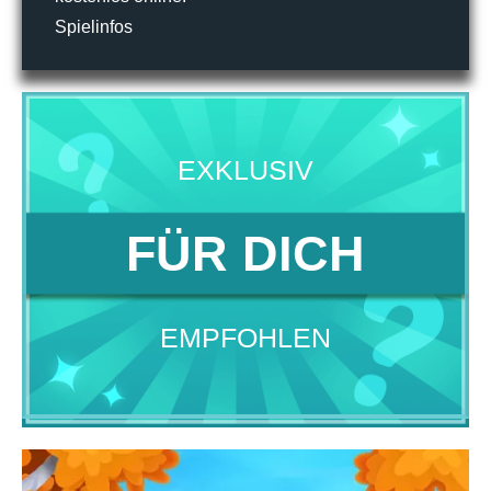
Spielinfos
EXKLUSIV
FÜR DICH
EMPFOHLEN