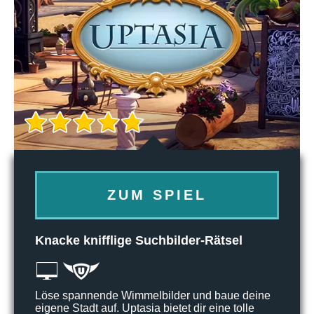
ZUM SPIEL
Knacke knifflige Suchbilder-Rätsel
Löse spannende Wimmelbilder und baue deine
eigene Stadt auf. Uptasia bietet dir eine tolle