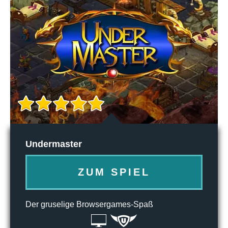
Undermaster
ZUM SPIEL
Der gruselige Browsergames-Spaß