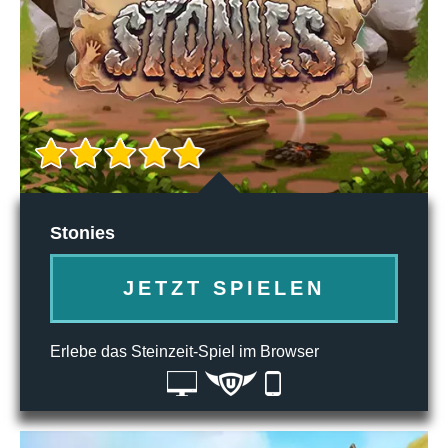
Stonies
JETZT SPIELEN
Erlebe das Steinzeit-Spiel im Browser