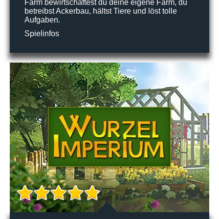
Farm bewirtschaftest du deine eigene Farm, du
betreibst Ackerbau, hältst Tiere und löst tolle
Aufgaben.
Spielinfos