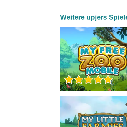
Weitere upjers Spiel