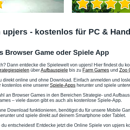
Spielinfos
 upjers - kostenlos für PC & Han
ls Browser Game oder Spiele App
ch? Dann entdecke die Spielewelt von upjers! Hier findest du ko
rategiespielen
über
Aufbauspiele
bis zu
Farm Games
und
Zoo 
u direkt online und ohne Download. Einfach anmelden und losle
r kostenlos eine unserer
Spiele-Apps
herunter und spiele unter
hl an Browser Games in den Bereichen Strategie- und Aufbausp
Spielinfos
es – viele davon gibt es auch als kostenlose Spiele-App.
ne Download funktionieren, benötigst du für unsere Mobile Gam
erunter und spiele direkt auf deinem Smartphone oder Tablet.
du entscheidest! Entdecke jetzt die Online Spiele von upjers k