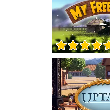
Spielinfos