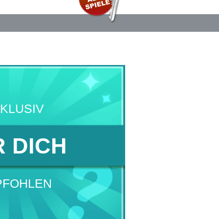
KLUSIV
R DICH
PFOHLEN