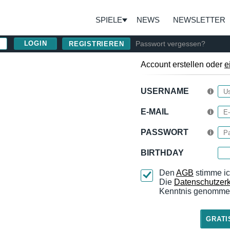
SPIELE
NEWS
NEWSLETTER
Passwort vergessen?
REGISTRIEREN
Account erstellen oder
e
USERNAME
E-MAIL
PASSWORT
BIRTHDAY
Den
AGB
stimme ic
Die
Datenschutzer
Kenntnis genomme