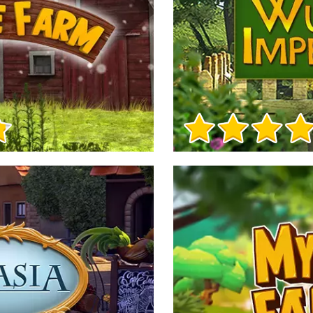
Spielinfos