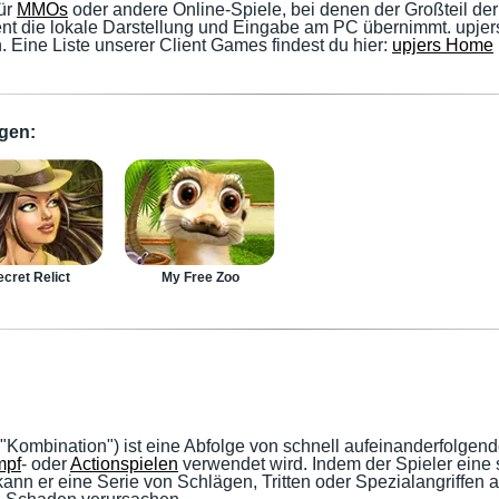
für
MMOs
oder andere Online-Spiele, bei denen der Großteil der
ient die lokale Darstellung und Eingabe
am PC
übernimmt.
upjer
.
Eine Liste unserer Client Games findest du hier:
upjers Home
gen:
cret Relict
My Free Zoo
Kombination") ist eine Abfolge von schnell aufeinanderfolgend
mpf
- oder
Actionspielen
verwendet wird. Indem der Spieler eine 
nn er eine Serie von Schlägen, Tritten oder Spezialangriffen a