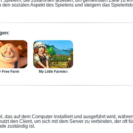
von Spielern, die zusammen arbeiten, um gemeinsam Ziele zu e
n den sozialen Aspekt des Spielens und steigern das Spielerl
gen:
 Free Farm
My Little Farmies
el, das auf dem Computer installiert und ausgeführt wird, währe
nutzt den Client, um sich mit dem Server zu verbinden, der oft f
de zuständig ist.