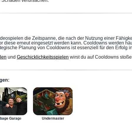
e Schaden verursachen.
deospielen die Zeitspanne, die nach der Nutzung einer Fähigke
or diese erneut eingesetzt werden kann. Cooldowns
werden häu
ategische Planung von Cooldowns ist essenziell für den Erfolg i
len
und
Geschicklichkeitsspielen
wirst du auf Cooldowns stoße
gen:
bage Garage
Undermaster