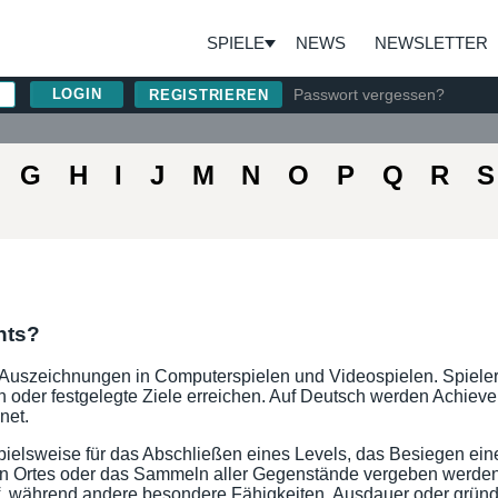
SPIELE
NEWS
NEWSLETTER
Passwort vergessen?
REGISTRIEREN
G
H
I
J
M
N
O
P
Q
R
S
nts?
 Auszeichnungen in Computerspielen und Videospielen. Spieler:
n oder festgelegte Ziele erreichen. Auf Deutsch werden Achieve
net.
ielsweise für das Abschließen eines Levels, das Besiegen ein
en Ortes oder das Sammeln aller Gegenstände vergeben werde
f, während andere besondere Fähigkeiten, Ausdauer oder gründ