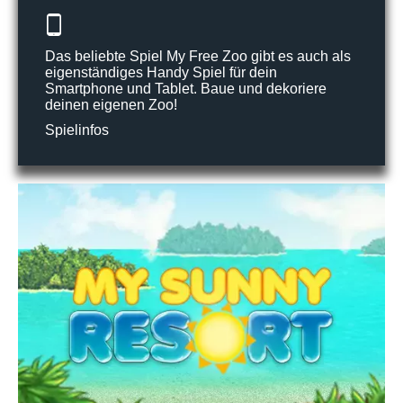
Das beliebte Spiel My Free Zoo gibt es auch als
eigenständiges Handy Spiel für dein
Smartphone und Tablet. Baue und dekoriere
deinen eigenen Zoo!
Spielinfos