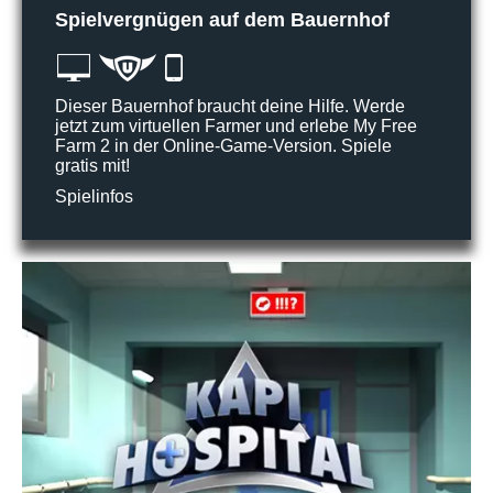
Spielvergnügen auf dem Bauernhof
Dieser Bauernhof braucht deine Hilfe. Werde
jetzt zum virtuellen Farmer und erlebe My Free
Farm 2 in der Online-Game-Version. Spiele
gratis mit!
Spielinfos