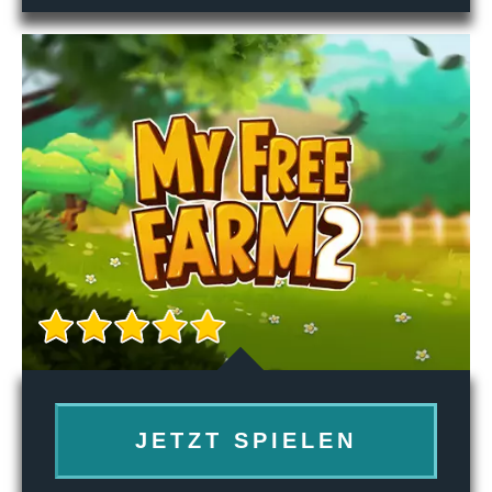
JETZT SPIELEN