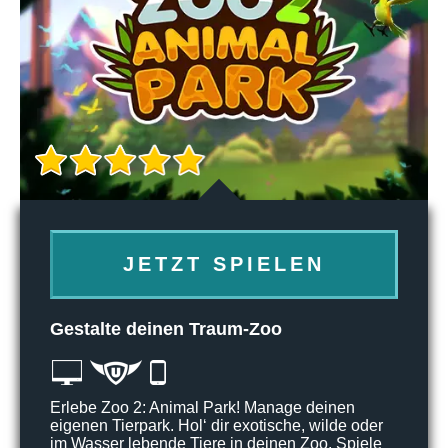
JETZT SPIELEN
Gestalte deinen Traum-Zoo
Erlebe Zoo 2: Animal Park! Manage deinen
eigenen Tierpark. Hol‘ dir exotische, wilde oder
im Wasser lebende Tiere in deinen Zoo. Spiele