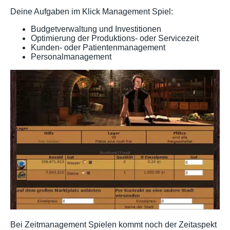
Deine Aufgaben im Klick Management Spiel:
Budgetverwaltung und Investitionen
Optimierung der Produktions- oder Servicezeit
Kunden- oder Patientenmanagement
Personalmanagement
Bei Zeitmanagement Spielen kommt noch der Zeitaspekt