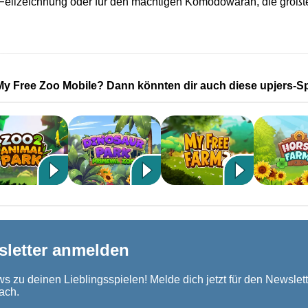
 Fellzeichnung oder für den mächtigen Komodowaran, die größt
My Free Zoo Mobile? Dann könnten dir auch diese upjers-Spi
sletter anmelden
s zu deinen Lieblingsspielen! Melde dich jetzt für den Newslett
ach.