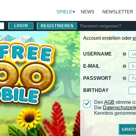
SPIELE
NEWS
NEWSLETTER
Passwort vergessen?
REGISTRIEREN
Account erstellen oder
e
USERNAME
E-MAIL
PASSWORT
BIRTHDAY
Den
AGB
stimme ic
Die
Datenschutzer
Kenntnis genomme