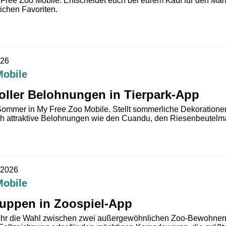
y Free Zoo Mobile. Entscheidet euch bei eurem Kauf für den Mana
ichen Favoriten.
026
Mobile
ller Belohnungen in Tierpark-App
 Sommer in My Free Zoo Mobile. Stellt sommerliche Dekoration
ch attraktive Belohnungen wie den Cuandu, den Riesenbeutelma
.2026
Mobile
huppen in Zoospiel-App
 ihr die Wahl zwischen zwei außergewöhnlichen Zoo-Bewohnern.