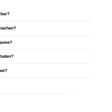
lbar?
 machen?
auies?
rladen?
net?