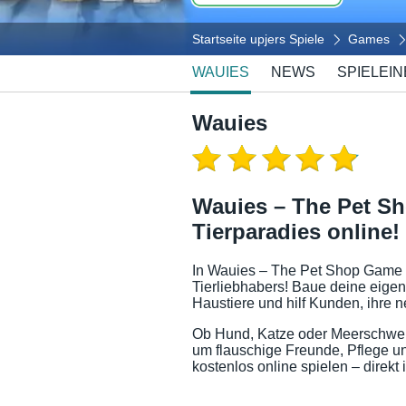
Startseite upjers Spiele
Games
WAUIES
NEWS
SPIELEIN
Wauies
Wauies – The Pet S
Tierparadies online!
In Wauies – The Pet Shop Game sc
Tierliebhabers! Baue deine eige
Haustiere und hilf Kunden, ihre n
Ob Hund, Katze oder Meerschwein
um flauschige Freunde, Pflege 
kostenlos online spielen – direkt