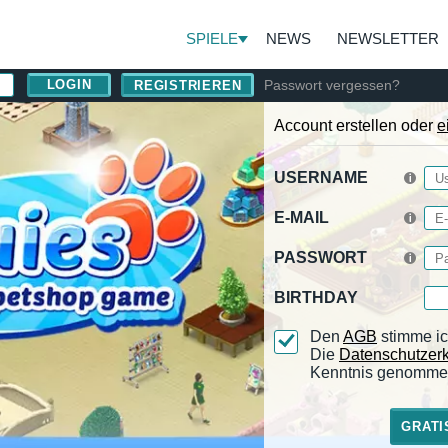
SPIELE
NEWS
NEWSLETTER
Passwort vergessen?
REGISTRIEREN
Account erstellen oder
e
USERNAME
E-MAIL
PASSWORT
BIRTHDAY
Den
AGB
stimme ic
Die
Datenschutzer
Kenntnis genomme