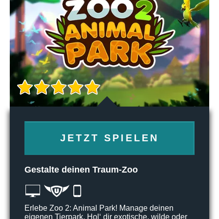
JETZT SPIELEN
Gestalte deinen Traum-Zoo
Erlebe Zoo 2: Animal Park! Manage deinen
eigenen Tierpark. Hol‘ dir exotische, wilde oder