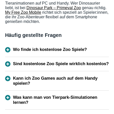
Tieranimationen auf PC und Handy. Wer Dinosaurier
liebt, ist bei
Dinosaur Park – Primeval Zoo
genau richtig.
My Free Zoo Mobile
richtet sich speziell an Spieler:innen,
die ihr Zoo-Abenteuer flexibel auf dem Smartphone
genießen möchten.
Häufig gestellte Fragen
Wo finde ich kostenlose Zoo Spiele?
Sind kostenlose Zoo Spiele wirklich kostenlos?
Kann ich Zoo Games auch auf dem Handy
spielen?
Was kann man von Tierpark-Simulationen
lernen?