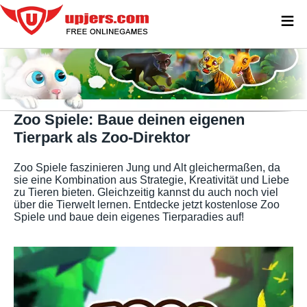
≡
Zoo Spiele: Baue deinen eigenen
Tierpark als Zoo-Direktor
Zoo Spiele faszinieren Jung und Alt gleichermaßen, da
sie eine Kombination aus Strategie, Kreativität und Liebe
zu Tieren bieten. Gleichzeitig kannst du auch noch viel
über die Tierwelt lernen. Entdecke jetzt kostenlose Zoo
Spiele und baue dein eigenes Tierparadies auf!