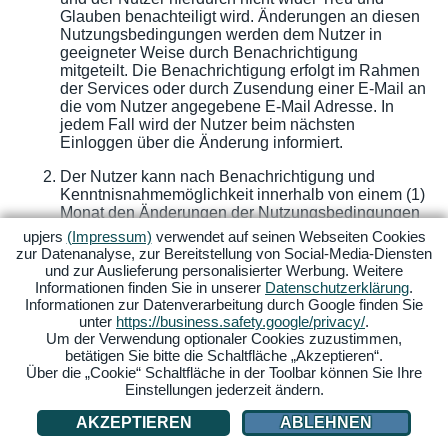
Glauben benachteiligt wird. Änderungen an diesen
Nutzungsbedingungen werden dem Nutzer in
geeigneter Weise durch Benachrichtigung
mitgeteilt. Die Benachrichtigung erfolgt im Rahmen
der Services oder durch Zusendung einer E-Mail an
die vom Nutzer angegebene E-Mail Adresse. In
jedem Fall wird der Nutzer beim nächsten
Einloggen über die Änderung informiert.
Der Nutzer kann nach Benachrichtigung und
Kenntnisnahmemöglichkeit innerhalb von einem (1)
Monat den Änderungen der Nutzungsbedingungen
widersprechen. Es wird dem Nutzer empfohlen, den
upjers
(Impressum)
verwendet auf seinen Webseiten Cookies
Widerspruch schriftlich bzw. per E-Mail zu
zur Datenanalyse, zur Bereitstellung von Social-Media-Diensten
Beweissicherungszwecken an den Betreiber zu
und zur Auslieferung personalisierter Werbung. Weitere
richten.
Informationen finden Sie in unserer
Datenschutzerklärung
.
Informationen zur Datenverarbeitung durch Google finden Sie
Widerspricht der Nutzer den geänderten
unter
https://business.safety.google/privacy/
.
Nutzungsbedingungen nicht innerhalb eines
Um der Verwendung optionaler Cookies zuzustimmen,
Monats nach Zugang der Mitteilung und wurde er in
betätigen Sie bitte die Schaltfläche „Akzeptieren“.
der Änderungsmitteilung ausdrücklich auf diese
Über die „Cookie“ Schaltfläche in der Toolbar können Sie Ihre
Einstellungen jederzeit ändern.
Rechtsfolge hingewiesen, gelten die Änderungen
als genehmigt. Änderungen, die wesentliche
AKZEPTIEREN
ABLEHNEN
Vertragspflichten betreffen oder das vertragliche
Gleichgewicht erheblich verändern, bedürfen der