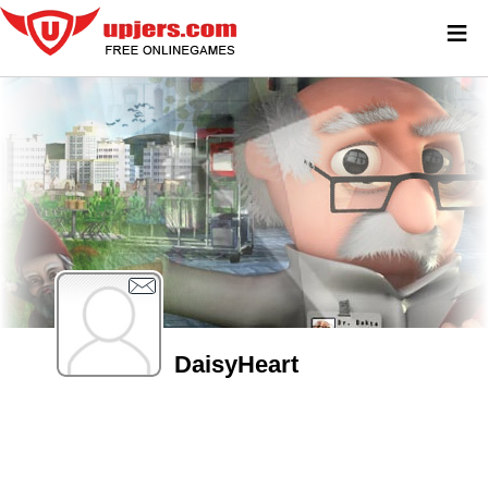
≡
DaisyHeart