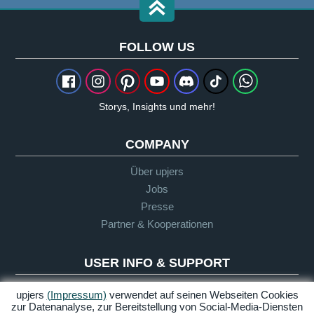
FOLLOW US
Storys, Insights und mehr!
COMPANY
Über upjers
Jobs
Presse
Partner & Kooperationen
USER INFO & SUPPORT
Glossar
upjers
(Impressum)
verwendet auf seinen Webseiten Cookies
zur Datenanalyse, zur Bereitstellung von Social-Media-Diensten
Let's Play Richtlinie