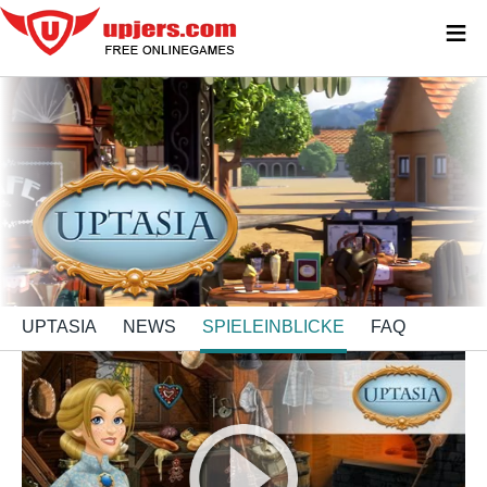
≡
UPTASIA
NEWS
SPIELEINBLICKE
FAQ