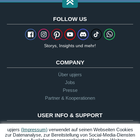
FOLLOW US
Storys, Insights und mehr!
COMPANY
Über upjers
Jobs
Presse
Partner & Kooperationen
USER INFO & SUPPORT
Glossar
upjers
(Impressum)
verwendet auf seinen Webseiten Cookies
zur Datenanalyse, zur Bereitstellung von Social-Media-Diensten
Let's Play Richtlinie