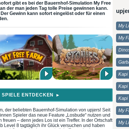
fort gibt es bei der Bauernhof-Simulation My Free
an der man jeden Tag tolle Preise gewinnen kann.
upje
. Der Gewinn kann sofort eingelöst oder für einen
den.
My Li
My F
Dino
Garb
Kapi 
Kapi
 SPIELE ENTDECKEN
▶
Kapi
m, der beliebten Bauernhof-Simulation von upjers! Seit
My F
können Spieler das neue Feature „Losbude“ nutzen und
freuen – denn jedes Los ist ein Treffer. In der Ortschaft
My Li
ab Level 8 tagtäglich ihr Glück versuchen und haben