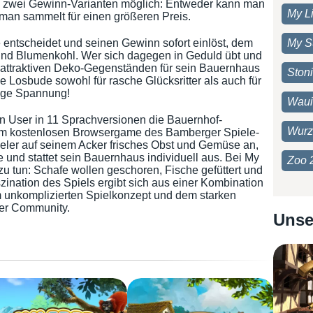
nd zwei Gewinn-Varianten möglich: Entweder kann man
My Li
 man sammelt für einen größeren Preis.
e entscheidet und seinen Gewinn sofort einlöst, dem
My S
und Blumenkohl. Wer sich dagegen in Geduld übt und
t attraktiven Deko-Gegenständen für sein Bauernhaus
Ston
ie Losbude sowohl für rasche Glücksritter als auch für
nge Spannung!
Waui
en User in 11 Sprachversionen die Bauernhof-
Wurz
em kostenlosen Browsergame des Bamberger Spiele-
pieler auf seinem Acker frisches Obst und Gemüse an,
e und stattet sein Bauernhaus individuell aus. Bei My
Zoo 
zu tun: Schafe wollen geschoren, Fische gefüttert und
ination des Spiels ergibt sich aus einer Kombination
m unkomplizierten Spielkonzept und dem starken
der Community.
Unse