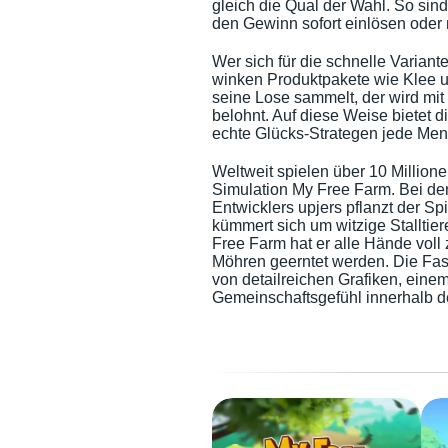
gleich die Qual der Wahl. So si
den Gewinn sofort einlösen oder
Wer sich für die schnelle Variant
winken Produktpakete wie Klee 
seine Lose sammelt, der wird mi
belohnt. Auf diese Weise bietet d
echte Glücks-Strategen jede Me
Weltweit spielen über 10 Million
Simulation My Free Farm. Bei d
Entwicklers upjers pflanzt der S
kümmert sich um witzige Stalltier
Free Farm hat er alle Hände voll 
Möhren geerntet werden. Die Fasz
von detailreichen Grafiken, eine
Gemeinschaftsgefühl innerhalb 