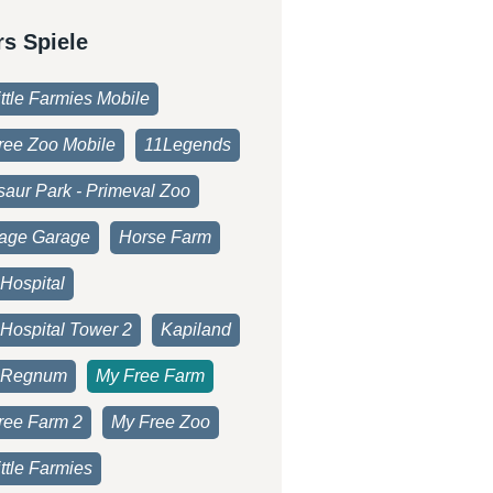
rs Spiele
ttle Farmies Mobile
ree Zoo Mobile
11Legends
saur Park - Primeval Zoo
age Garage
Horse Farm
Hospital
 Hospital Tower 2
Kapiland
 Regnum
My Free Farm
ree Farm 2
My Free Zoo
ttle Farmies