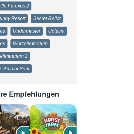
ttle Farmies 2
unny Resort
Secret Relict
ies
Undermaster
Uptasia
es
Wurzelimperium
elimperium 2
2: Animal Park
re Empfehlungen