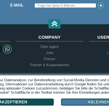
E-MAIL
COMPANY
USER
Über upjers
Jobs
L
Presse
Partner & Kooperationen
 Datenanalyse, zur Bereitstellung von Social-Media-Diensten und zu
Datenschutz
AGB
ung
. Informationen zur Datenverarbeitung durch Google finden Sie un
 optionaler Cookies zuzustimmen, betätigen Sie bitte die Schaltflä
Cookies verwalten
ookie“ Schaltfläche in der Toolbar können Sie Ihre Einstellungen jeder
AKZEPTIEREN
ABLEHNE
© 2026 upjers GmbH