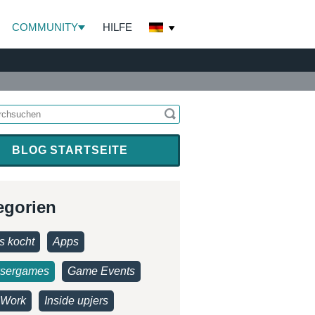
COMMUNITY
HILFE
BLOG STARTSEITE
egorien
s kocht
Apps
sergames
Game Events
Work
Inside upjers