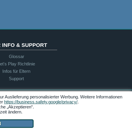
 INFO & SUPPORT
Glossar
et's Play Richtlinie
Infos für Eltern
Support
r Auslieferung personalisierter Werbung. Weitere Informationen
Barrierefreiheit
ter
https://business.safety.google/privacy/
.
che „Akzeptieren“.
zeit ändern.
N