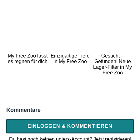
My Free Zoo lässt
Einzigartige Tiere
Gesucht –
es regnen für dich
in My Free Zoo
Gefunden! Neue
Lager-Filter in My
Free Zoo
Kommentare
EINLOGGEN & KOMMENTIEREN
Du hast noch keinen upjers-Account? Jetzt registrieren!