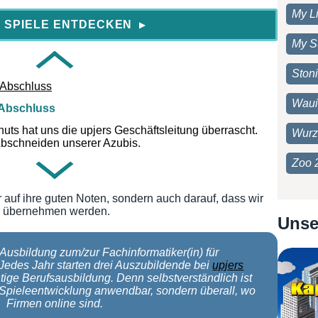
My Li
n Abschluss
 SPIELE ENTDECKEN
▶
My S
samte Belegschaft hermachen. So viele Kalorien auf
ker war's!
Ston
Waui
n Abschluss
uts hat uns die upjers Geschäftsleitung überrascht.
Wurz
Abschneiden unserer Azubis.
Zoo 
n Abschluss
r auf ihre guten Noten, sondern auch darauf, dass wir
en übernehmen werden.
weils einen besonderen Donut extra - mit ihren Namen
Unse
 Ausbildung zum/zur Fachinformatiker(in) für
edes Jahr starten drei Auszubildende bei
upjers
n Abschluss
htige Berufsausbildung. Denn selbstverständlich ist
r Spieleentwicklung anwendbar, sondern überall, wo
samte Belegschaft hermachen. So viele Kalorien auf
Firmen online sind.
ker war's!