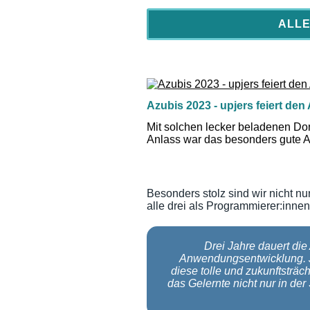
Azubis 2023 - upjers feiert de
ALLE
Über den Rest durfte sich die ge
einmal sieht man wohl selten. Lec
Azubis 2023 - upjers feiert de
Mit solchen lecker beladenen Don
Anlass war das besonders gute 
Azubis 2023 - upjers feiert de
Besonders stolz sind wir nicht nu
alle drei als Programmierer:inn
Für unsere drei Azubis gab es je
beschriftet!
Drei Jahre dauert die
Anwendungsentwicklung. J
Azubis 2023 - upjers feiert de
diese tolle und zukunftsträc
das Gelernte nicht nur in de
Über den Rest durfte sich die ge
einmal sieht man wohl selten. Lec