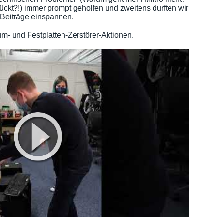
ckt?!) immer prompt geholfen und zweitens durften wir
 Beiträge einspannen.
m- und Festplatten-Zerstörer-Aktionen.