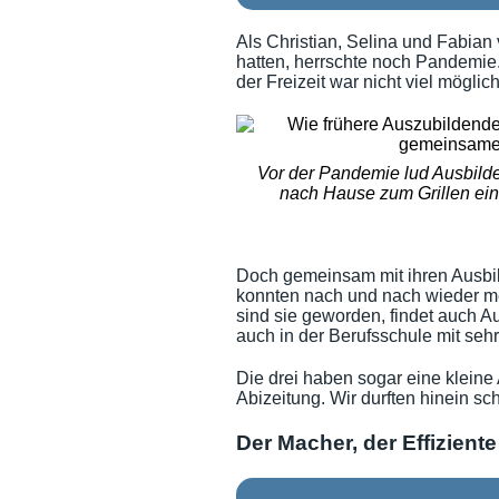
Als Christian, Selina und Fabian 
hatten, herrschte noch Pandemie
Azubis 2023 - upjers feiert de
der Freizeit war nicht viel möglich
Mit solchen lecker beladenen Don
Anlass war das besonders gute 
Vor der Pandemie lud Ausbilde
nach Hause zum Grillen ein
Azubis 2023 - upjers feiert de
Für unsere drei Azubis gab es je
beschriftet!
Doch gemeinsam mit ihren Ausbild
konnten nach und nach wieder m
sind sie geworden, findet auch Aus
auch in der Berufsschule mit seh
Die drei haben sogar eine kleine 
Abizeitung. Wir durften hinein s
Der Macher, der Effizien