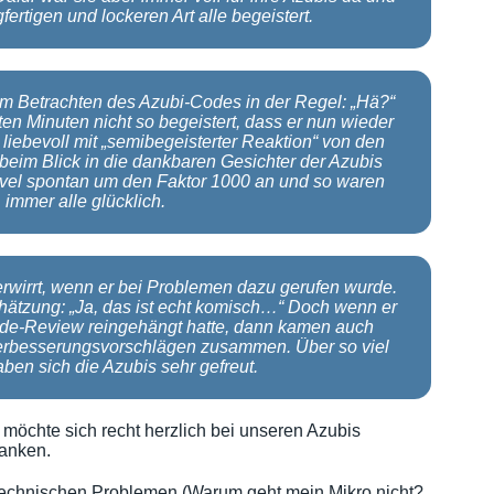
gfertigen und lockeren Art alle begeistert.
m Betrachten des Azubi-Codes in der Regel: „Hä?“
ten Minuten nicht so begeistert, dass er nun wieder
liebevoll mit „semibegeisterter Reaktion“ von den
eim Blick in die dankbaren Gesichter der Azubis
level spontan um den Faktor 1000 an und so waren
immer alle glücklich.
erwirrt, wenn er bei Problemen dazu gerufen wurde.
chätzung: „Ja, das ist echt komisch…“ Doch wenn er
Code-Review reingehängt hatte, dann kamen auch
rbesserungsvorschlägen zusammen. Über so viel
ben sich die Azubis sehr gefreut.
möchte sich recht herzlich bei unseren Azubis
danken.
technischen Problemen (Warum geht mein Mikro nicht?