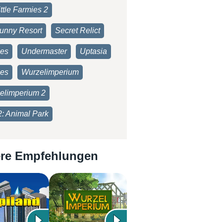
ttle Farmies 2
unny Resort
Secret Relict
ies
Undermaster
Uptasia
es
Wurzelimperium
elimperium 2
2: Animal Park
re Empfehlungen