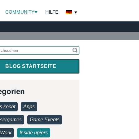
COMMUNITY
HILFE
BLOG STARTSEITE
egorien
s kocht
Apps
sergames
Game Events
Work
Inside upjers