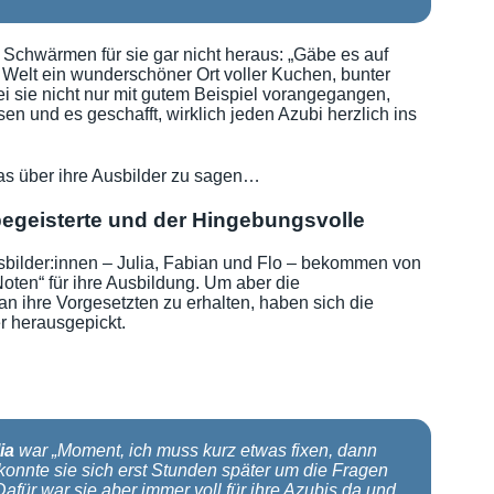
Schwärmen für sie gar nicht heraus: „Gäbe es auf
e Welt ein wunderschöner Ort voller Kuchen, bunter
i sie nicht nur mit gutem Beispiel vorangegangen,
en und es geschafft, wirklich jeden Azubi herzlich ins
as über ihre Ausbilder zu sagen…
begeisterte und der Hingebungsvolle
usbilder:innen – Julia, Fabian und Flo – bekommen von
ten“ für ihre Ausbildung. Um aber die
 ihre Vorgesetzten zu erhalten, haben sich die
r herausgepickt.
ia
war „Moment, ich muss kurz etwas fixen, dann
 konnte sie sich erst Stunden später um die Fragen
afür war sie aber immer voll für ihre Azubis da und