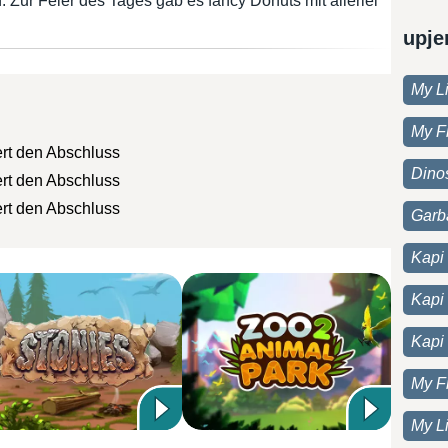
 Zur Feier des Tages gab es fancy Donuts mit allerlei
upje
My Li
My F
ert den Abschluss
Dino
ert den Abschluss
ert den Abschluss
Garb
Kapi 
Kapi
Kapi
n Abschluss
My F
weils einen besonderen Donut extra - mit ihren Namen
My Li