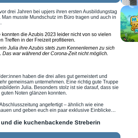
vor drei Jahren bei upjers ihren ersten Ausbildungstag
. Man musste Mundschutz im Büro tragen und auch in
n Abschluss
.
uts hat uns die upjers Geschäftsleitung überrascht.
Abschneiden unserer Azubis.
rin Julia ihre Azubis stets zum Kennenlernen zu sich
. Das war während der Corona-Zeit nicht möglich.
n Abschluss
weils einen besonderen Donut extra - mit ihren Namen
er:innen haben die drei alles gut gemeistert und
ehr gemeinsam unternehmen. Eine richtig gute Truppe
bilderin Julia. Besonders stolz ist sie darauf, dass sie
r guten Noten glänzen konnten.
Abschlusszeitung angefertigt – ähnlich wie eine
chauen und geben euch ein paar exklusive Einblicke…
te und die kuchenbackende Streberin