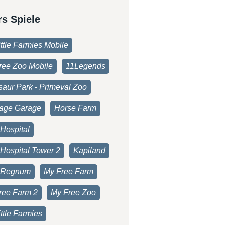
rs Spiele
ttle Farmies Mobile
ree Zoo Mobile
11Legends
saur Park - Primeval Zoo
age Garage
Horse Farm
Hospital
 Hospital Tower 2
Kapiland
 Regnum
My Free Farm
ree Farm 2
My Free Zoo
ttle Farmies