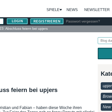
SPIELE
NEWS
NEWSLETTER
Passwort vergessen?
REGISTRIEREN
3: Abschluss feiern bei upjers
Kat
upjer
ss feiern bei upjers
Brow
New 
ristian und Fabian – haben diese Woche ihren