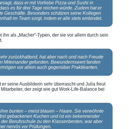
sagt, dass er mit Vorliebe Pizza und Sushi in
 dass es für drei Tage reichen würde. Zudem hat er
ute Geschäfte. Besonders schätzen seine Kollegen
halt im Team sorgt, indem er alle stets einbindet.
t ihn als „Macher“-Typen, der sie vor allem durch sein
t.
ehr zurückhaltend, hat aber nach und nach Freude
em Miteinander gefunden. Bewundernswert fanden
ermögen vor allem auch gegenüber Praktikanten.
r seine Ausbilderin sehr überrascht und Julia freut
 Mitarbeiter, der zeigt wie gut Work-Life-Balance bei
ihre bunten – meist blauen – Haare. Sie verwöhnte
elbst gebackenen Kuchen und ist ein bekennender
in der Berufsschule zu den Klassenbesten, war aber
er nervös vor Prüfungen.