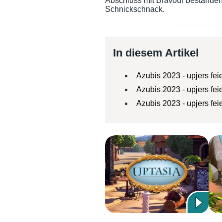
Abschluss mit Bravour bestanden.
Schnickschnack.
In diesem Artikel
Azubis 2023 - upjers fei
Azubis 2023 - upjers fei
Azubis 2023 - upjers fei
Azubis 2023 - upjers feiert de
Für unsere drei Azubis gab es je
beschriftet!