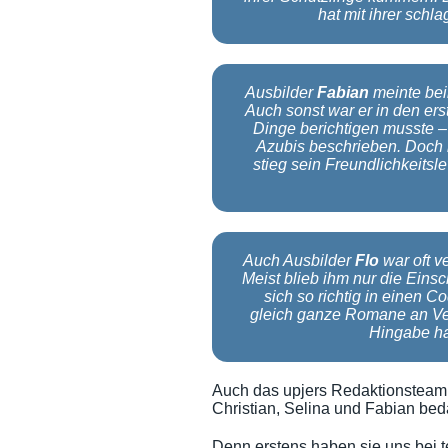
hat mit ihrer schla
Ausbilder
Fabian
meinte bei
Auch sonst war er in den ers
Dinge berichtigen musste – 
Azubis beschrieben. Doch b
stieg sein Freundlichkeits
Auch Ausbilder
Flo
war oft v
Meist blieb ihm nur die Eins
sich so richtig in einen 
gleich ganze Romane an Ve
Hingabe ha
Auch das upjers Redaktionsteam 
Christian, Selina und Fabian be
Denn erstens haben sie uns bei 