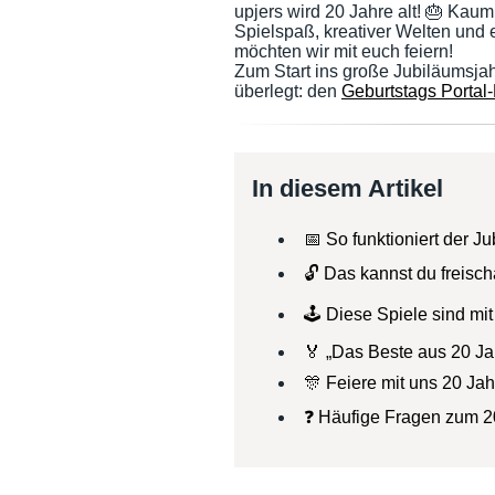
upjers wird 20 Jahre alt! 🎂 Kau
Spielspaß, kreativer Welten und 
möchten wir mit euch feiern!
Zum Start ins große Jubiläumsja
überlegt: den
Geburtstags Portal
In diesem Artikel
📅 So funktioniert der J
🔓 Das kannst du freisch
🕹️ Diese Spiele sind mi
🏅 „Das Beste aus 20 Ja
🎊 Feiere mit uns 20 Ja
❓ Häufige Fragen zum 20