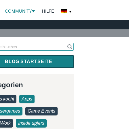
COMMUNITY
HILFE
BLOG STARTSEITE
egorien
s kocht
Apps
sergames
Game Events
Work
Inside upjers