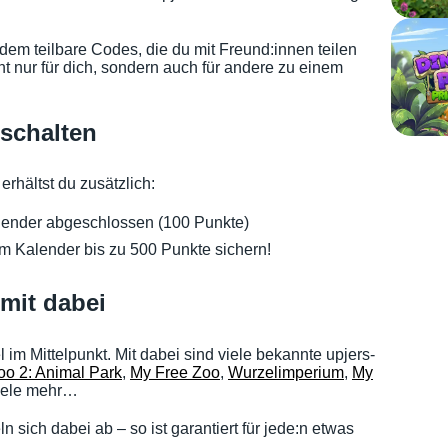
em teilbare Codes, die du mit Freund:innen teilen
t nur für dich, sondern auch für andere zu einem
ischalten
erhältst du zusätzlich:
lender abgeschlossen (100 Punkte)
em Kalender bis zu 500 Punkte sichern!
 mit dabei
 im Mittelpunkt. Mit dabei sind viele bekannte upjers-
oo 2: Animal Park
,
My Free Zoo
,
Wurzelimperium
,
My
iele mehr…
sich dabei ab – so ist garantiert für jede:n etwas