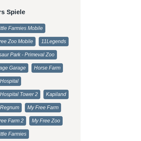
rs Spiele
ttle Farmies Mobile
ree Zoo Mobile
11Legends
saur Park - Primeval Zoo
age Garage
Horse Farm
Hospital
 Hospital Tower 2
Kapiland
 Regnum
My Free Farm
ree Farm 2
My Free Zoo
ttle Farmies