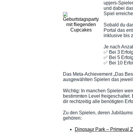
upjers-Spiele
und dabei das
Spiel erreiche
Sobald du das
Portal das e
inklusive bis 
Je nach Anzah
✅ Bei 3 Erfol
✅ Bei 5 Erfol
✅ Bei 10 Erfo
Das Meta-Achievement „Das Beste
ausgewählten Spielen das jeweili
Wichtig: In manchen Spielen wer
bestimmten Level freigeschaltet. E
dir rechtzeitig alle benötigten Erf
Zu den Spielen, deren Jubiläums
gehören:
Dinosaur Park – Primeval 