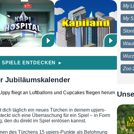
My Li
My S
Ston
Waui
Wurz
 SPIELE ENTDECKEN
▶
Zoo 
er Jubiläumskalender
Unse
t dich täglich ein neues Türchen in deinem upjers-
teckt sich eine Überraschung für ein Spiel – in Form
 den du direkt im Spiel einlösen kannst.
fnen des Türchens 15 upjers-Punkte als Belohnung