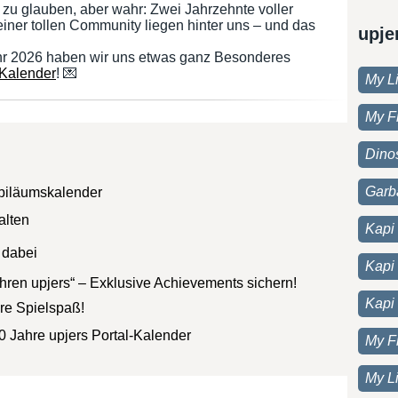
m zu glauben, aber wahr: Zwei Jahrzehnte voller
einer tollen Community liegen hinter uns – und das
upje
hr 2026 haben wir uns etwas ganz Besonderes
-Kalender
! 💌
My Li
My F
Dino
Garb
ubiläumskalender
alten
Kapi 
t dabei
Kapi
hren upjers“ – Exklusive Achievements sichern!
Kapi
hre Spielspaß!
 Jahre upjers Portal-Kalender
My F
My Li