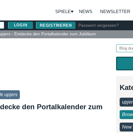
SPIELE
NEWS
NEWSLETTER
Passwort vergessen?
REGISTRIEREN
upjers - Entdecke den Portalkalender zum Jubiläum
Kat
de upjers
upjer
ntdecke den Portalkalender zum
Brow
New 