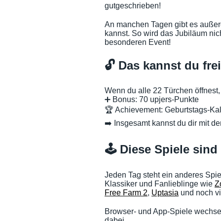
gutgeschrieben!
An manchen Tagen gibt es außerd
kannst. So wird das Jubiläum nich
besonderen Event!
🔓 Das kannst du fre
Wenn du alle 22 Türchen öffnest, 
➕ Bonus: 70 upjers-Punkte
🏆 Achievement: Geburtstags-Ka
➡️ Insgesamt kannst du dir mit d
🕹️ Diese Spiele sind
Jeden Tag steht ein anderes Spiel
Klassiker und Fanlieblinge wie
Z
Free Farm 2
,
Uptasia
und noch v
Browser- und App-Spiele wechseln 
dabei.