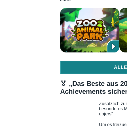
ALLE
🏅 „Das Beste aus 20
Achievements siche
Zusätzlich zu
besonderes M
upjers“
Um es freizus