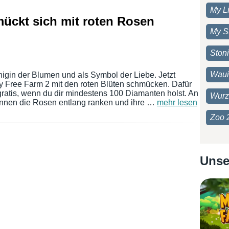
My Li
ückt sich mit roten Rosen
My S
Ston
Waui
nigin der Blumen und als Symbol der Liebe. Jetzt
y Free Farm 2 mit den roten Blüten schmücken. Dafür
ratis, wenn du dir mindestens 100 Diamanten holst. An
Wurz
nnen die Rosen entlang ranken und ihre …
mehr lesen
Zoo 
Unse