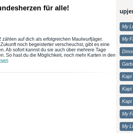
ndesherzen für alle!
upje
My Li
zählen auf dich als erfolgreichen Maulwurfjäger.
My F
 Zukunft noch begeisterter verscheuchst, gibt es eine
. Ab sofort kannst du sie auch über mehrere Tage
Dino
 So hast du die Möglichkeit, noch mehr Karten in den
esen
Garb
Kapi 
Kapi
Kapi
My F
My Li