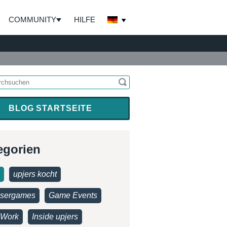
COMMUNITY
HILFE
BLOG STARTSEITE
egorien
upjers kocht
sergames
Game Events
Work
Inside upjers