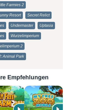
ttle Farmies 2
unny Resort
Secret Relict
ies
Undermaster
Uptasia
es
Wurzelimperium
elimperium 2
2: Animal Park
re Empfehlungen