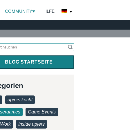
COMMUNITY
HILFE
BLOG STARTSEITE
egorien
upjers kocht
sergames
Game Events
Work
Inside upjers