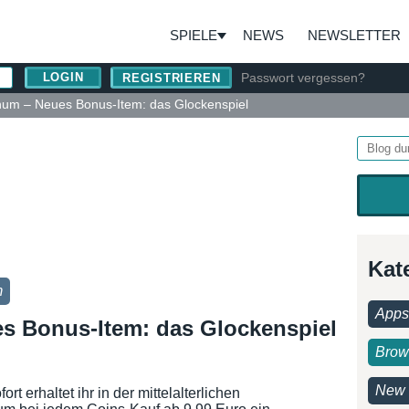
SPIELE
NEWS
NEWSLETTER
Passwort vergessen?
REGISTRIEREN
um – Neues Bonus-Item: das Glockenspiel
Kat
m
Apps
s Bonus-Item: das Glockenspiel
Brow
New 
rt erhaltet ihr in der mittelalterlichen