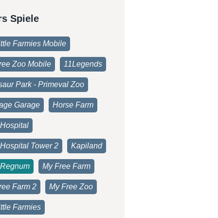
rs Spiele
ttle Farmies Mobile
ree Zoo Mobile
11Legends
saur Park - Primeval Zoo
age Garage
Horse Farm
Hospital
 Hospital Tower 2
Kapiland
 Regnum
My Free Farm
ree Farm 2
My Free Zoo
ttle Farmies