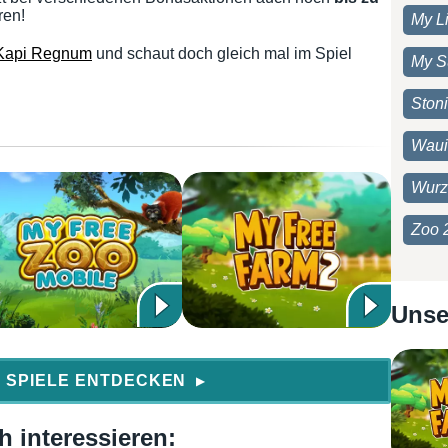
ren!
My Li
Kapi Regnum
und schaut doch gleich mal im Spiel
My S
Ston
Waui
Wurz
Zoo 
Unse
 SPIELE ENTDECKEN
▶
 interessieren: