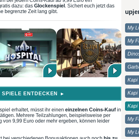
um bei jedem Coins-Kauf ab 9,99 Euro ein
ratis dazu: das
Glockenspiel
. Sichert euch jetzt das
upje
e begrenzte Zeit lang gibt.
My Li
My F
Dino
Garb
Kapi 
Kapi
 SPIELE ENTDECKEN
▶
Kapi
piel erhaltet, müsst ihr einen
einzelnen Coins-Kauf
in
ätigen. Mehrere Teilzahlungen, beispielsweise per
My F
 von 9,99 Euro oder mehr ergeben, können leider
My Li
etzt bei verschiedenen Bonusaktionen auch noch
bis zu