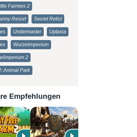
ttle Farmies 2
unny Resort
Secret Relict
ies
Undermaster
Uptasia
es
Wurzelimperium
elimperium 2
2: Animal Park
re Empfehlungen