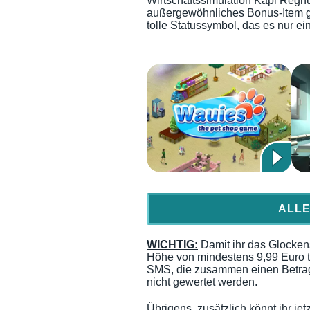
Wirtschaftssimulation Kapi Regn
außergewöhnliches Bonus-Item g
tolle Statussymbol, das es nur ein
ALLE
WICHTIG:
Damit ihr das Glockens
Höhe von mindestens 9,99 Euro t
SMS, die zusammen einen Betrag
nicht gewertet werden.
Übrigens, zusätzlich könnt ihr j